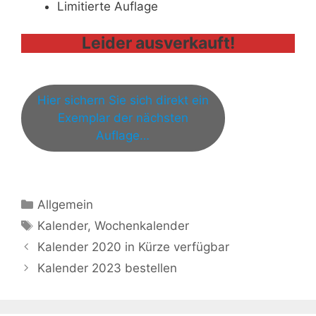
Limitierte Auflage
Leider ausverkauft!
Hier sichern Sie sich direkt ein
Exemplar der nächsten
Auflage…
Kategorien
Allgemein
Schlagwörter
Kalender
,
Wochenkalender
Kalender 2020 in Kürze verfügbar
Kalender 2023 bestellen